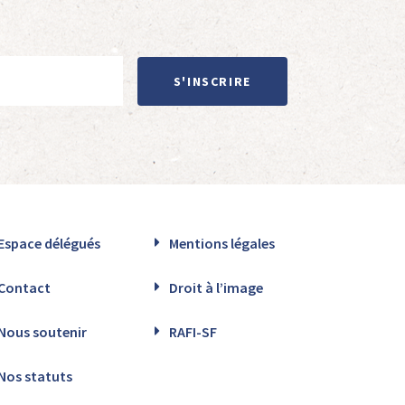
S'INSCRIRE
Espace délégués
Mentions légales
Contact
Droit à l’image
Nous soutenir
RAFI-SF
Nos statuts