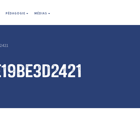
PÉDAGOGIE
MÉDIAS
2421
e19be3d2421