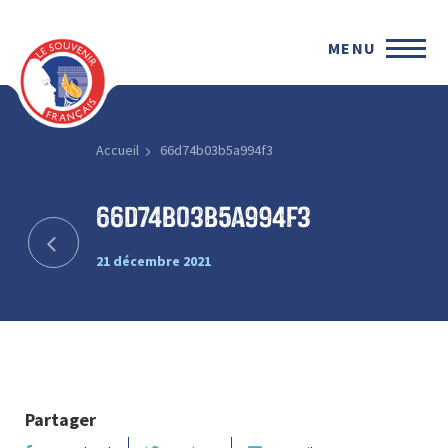
MENU
Accueil
66d74b03b5a994f3
66d74b03b5a994f3
21 décembre 2021
Partager