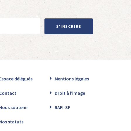
S'INSCRIRE
Espace délégués
Mentions légales
Contact
Droit à l’image
Nous soutenir
RAFI-SF
Nos statuts