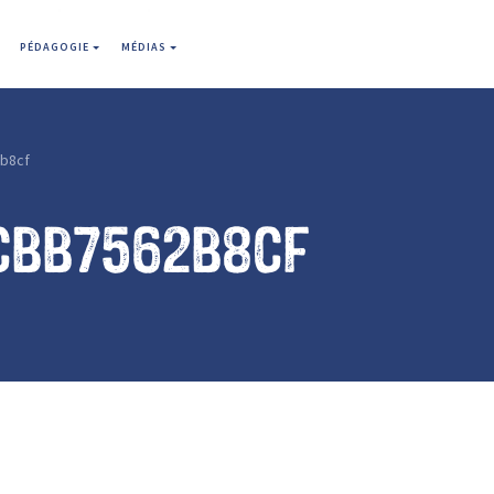
PÉDAGOGIE
MÉDIAS
b8cf
cbb7562b8cf