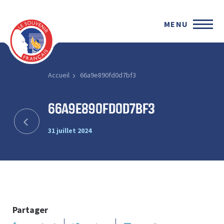
MENU
Accueil
66a9e890fd0d7bf3
66a9e890fd0d7bf3
31 juillet 2024
Partager