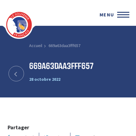
MENU
Accueil
669a63daa3fff657
669a63daa3fff657
28 octobre 2022
Partager