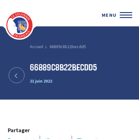
MENU
Accueil
66889c8b22becdd5
66889c8b22becdd5
21 juin 2022
Partager