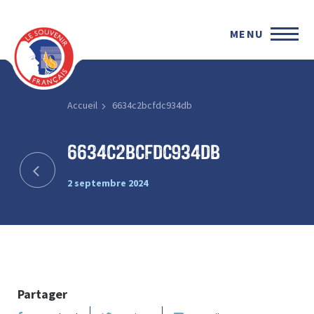
MENU
Accueil
6634c2bcfdc934db
6634c2bcfdc934db
2 septembre 2024
Partager