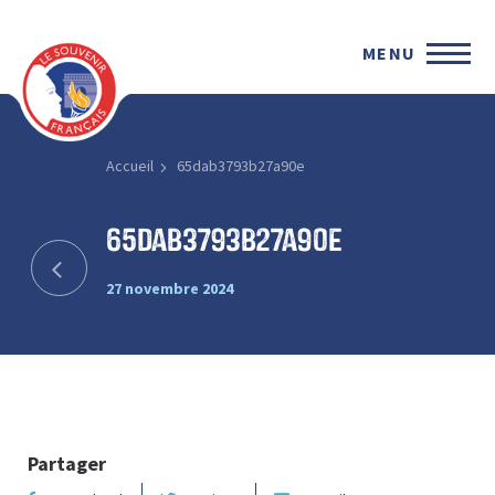
MENU
Accueil
65dab3793b27a90e
65dab3793b27a90e
27 novembre 2024
Partager