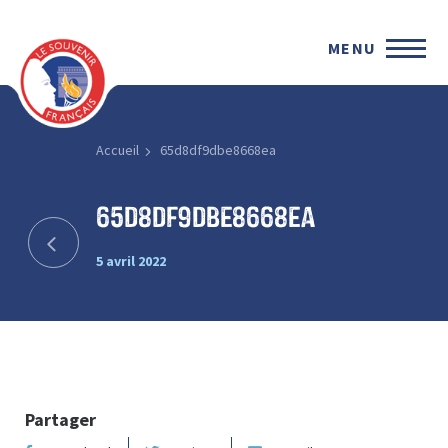
MENU
Accueil
65d8df9dbe8668ea
65d8df9dbe8668ea
5 avril 2022
Partager