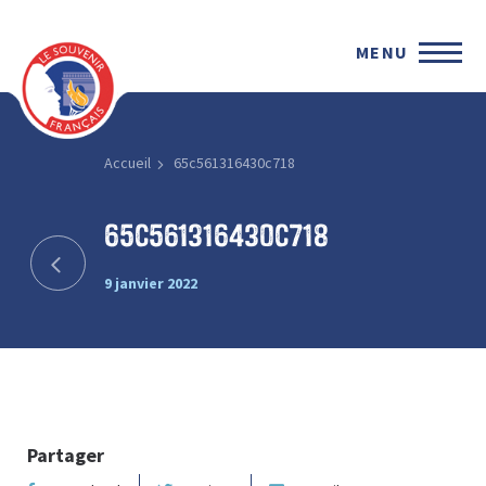
MENU
Accueil
65c561316430c718
65c561316430c718
9 janvier 2022
Partager