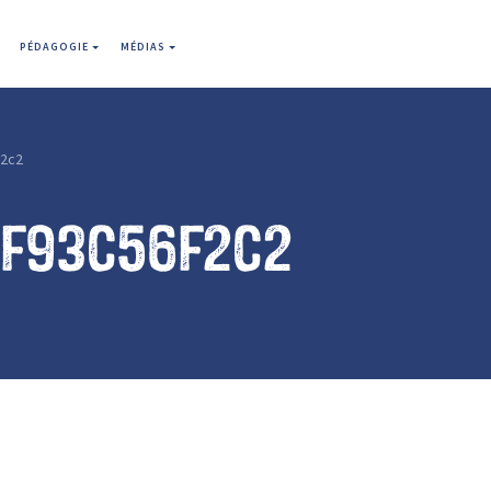
PÉDAGOGIE
MÉDIAS
f2c2
1f93c56f2c2