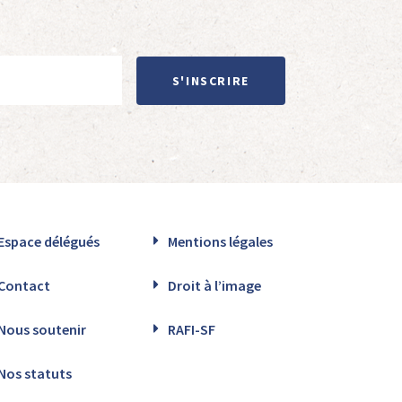
S'INSCRIRE
Espace délégués
Mentions légales
Contact
Droit à l’image
Nous soutenir
RAFI-SF
Nos statuts