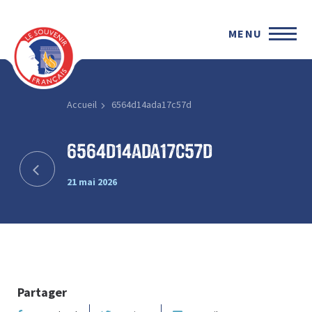
MENU
Accueil
6564d14ada17c57d
6564d14ada17c57d
21 mai 2026
Partager