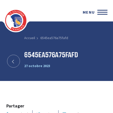
MENU
Accueil
6545ea576a75fafd
6545ea576a75fafd
27 octobre 2023
Partager