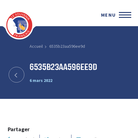
MENU
Accueil
6535b23aa596ee9d
6535b23aa596ee9d
6 mars 2022
Partager