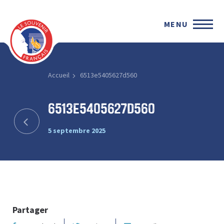
MENU
Accueil
6513e5405627d560
6513e5405627d560
5 septembre 2025
Partager