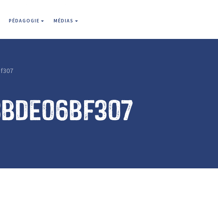
PÉDAGOGIE
MÉDIAS
f307
8bde06bf307