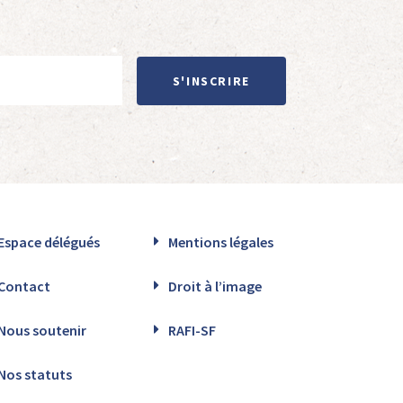
S'INSCRIRE
Espace délégués
Mentions légales
Contact
Droit à l’image
Nous soutenir
RAFI-SF
Nos statuts