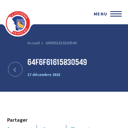
MENU
Accueil
64f6f61615830549
64f6f61615830549
17 décembre 2023
Partager