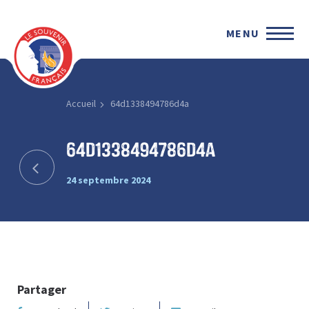
MENU
Accueil
64d1338494786d4a
64d1338494786d4a
24 septembre 2024
Partager