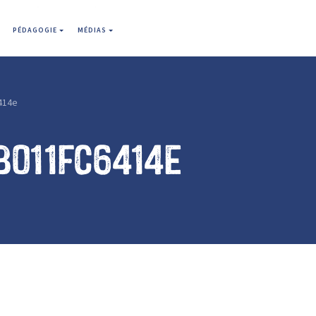
PÉDAGOGIE
MÉDIAS
414e
b011fc6414e