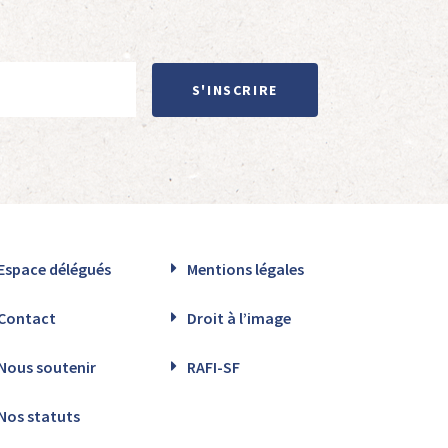
S'INSCRIRE
Espace délégués
Mentions légales
Contact
Droit à l’image
Nous soutenir
RAFI-SF
Nos statuts