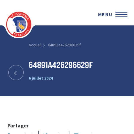
MENU
Accueil
64891a426296629f
64891a426296629f
6 juillet 2024
Partager