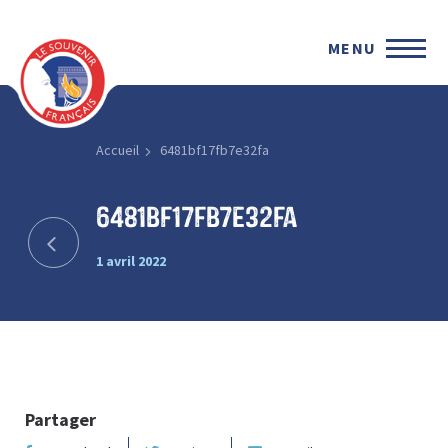
MENU
Accueil
6481bf17fb7e32fa
6481bf17fb7e32fa
1 avril 2022
Partager