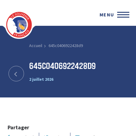
MENU
Accueil
645c0406922428d9
645c0406922428d9
2 juillet 2026
Partager