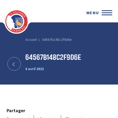
MENU
Accueil
64567b148c2f9d6e
64567b148c2f9d6e
6 avril 2022
Partager