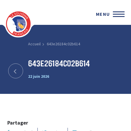
MENU
Accueil
643e26184c02b614
643e26184c02b614
22 juin 2026
Partager