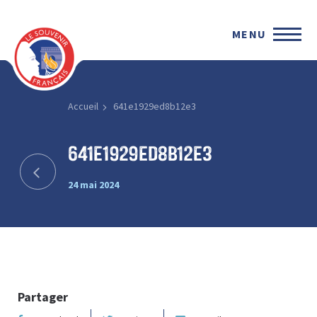
MENU
Accueil
641e1929ed8b12e3
641e1929ed8b12e3
24 mai 2024
Partager