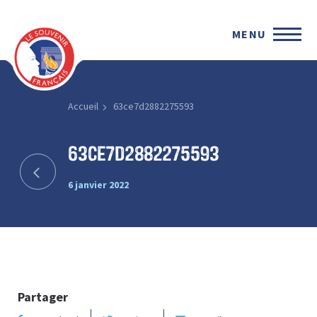
MENU
Accueil
63ce7d2882275593
63ce7d2882275593
6 janvier 2022
Partager