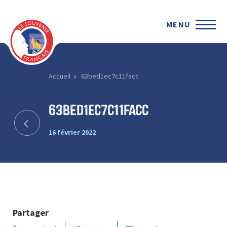
MENU
Accueil
63bed1ec7c11facc
63bed1ec7c11facc
16 février 2022
Partager