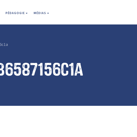
PÉDAGOGIE
MÉDIAS
6c1a
b6587156c1a