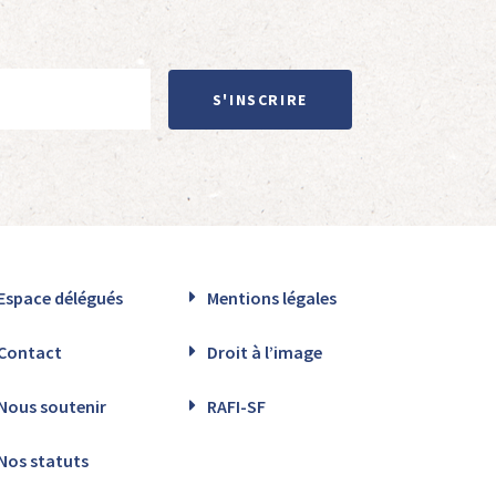
S'INSCRIRE
Espace délégués
Mentions légales
Contact
Droit à l’image
Nous soutenir
RAFI-SF
Nos statuts