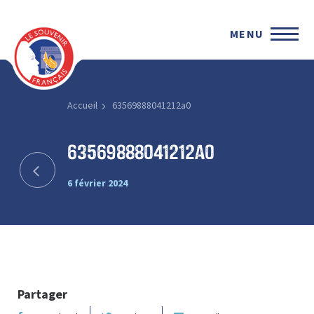
MENU
Accueil
63569888041212a0
63569888041212a0
6 février 2024
Partager