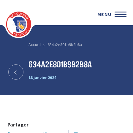
MENU
Accueil
634a2e801b9b2b8a
634a2e801b9b2b8a
18 janvier 2024
Partager