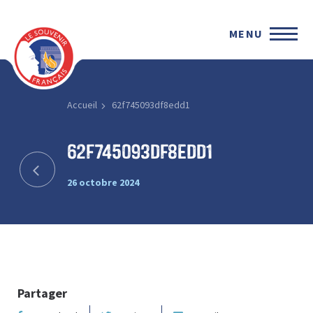
MENU
Accueil
62f745093df8edd1
62f745093df8edd1
26 octobre 2024
Partager