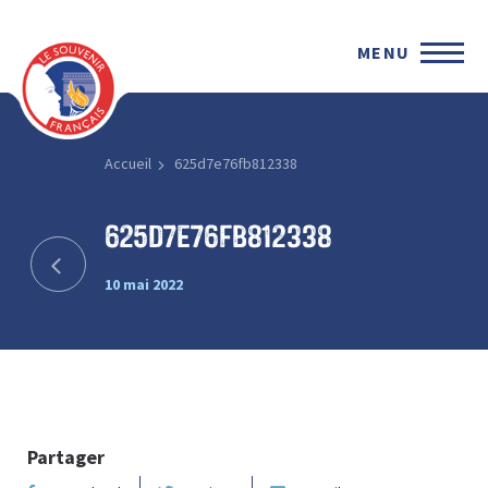
MENU
Accueil
625d7e76fb812338
625d7e76fb812338
10 mai 2022
Partager