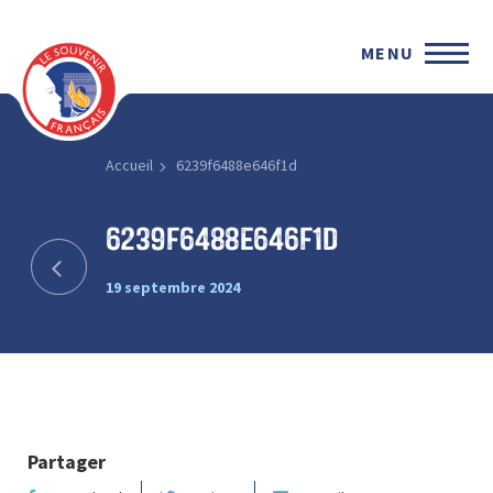
MENU
Accueil
6239f6488e646f1d
6239f6488e646f1d
19 septembre 2024
Partager