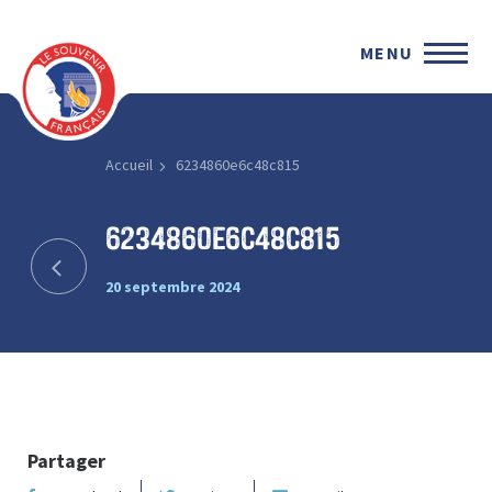
MENU
Accueil
6234860e6c48c815
6234860e6c48c815
20 septembre 2024
Partager