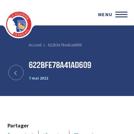
MENU
Accueil
622bfe78a41ad609
622bfe78a41ad609
7 mai 2022
Partager