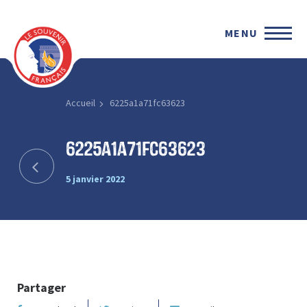
MENU
Accueil
6225a1a71fc63623
6225a1a71fc63623
5 janvier 2022
Partager