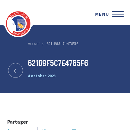
MENU
Accueil
621d9f5c7e4765f6
621d9f5c7e4765f6
4 octobre 2023
Partager