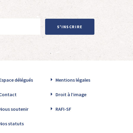
S'INSCRIRE
Espace délégués
Mentions légales
Contact
Droit à l’image
Nous soutenir
RAFI-SF
Nos statuts