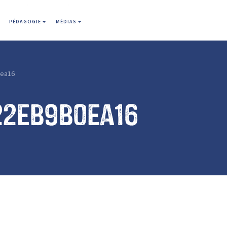
PÉDAGOGIE
MÉDIAS
ea16
22eb9b0ea16