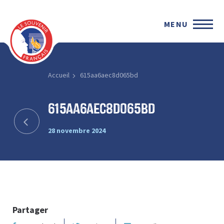
MENU
Accueil
615aa6aec8d065bd
615aa6aec8d065bd
28 novembre 2024
Partager