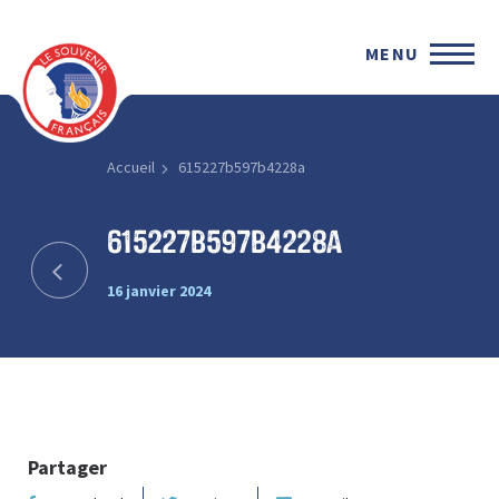
MENU
Accueil
615227b597b4228a
615227b597b4228a
16 janvier 2024
Partager