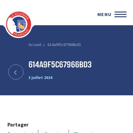
MENU
Accueil
614a9f5c67966bd3
614a9f5c67966bd3
3 juillet 2024
Partager