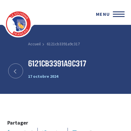
MENU
Accueil
6121cb3391a9c317
6121cb3391a9c317
17 octobre 2024
Partager