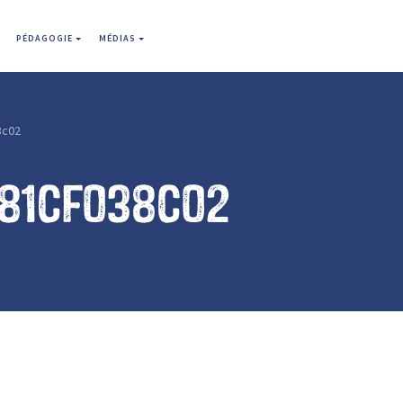
PÉDAGOGIE
MÉDIAS
8c02
781cf038c02