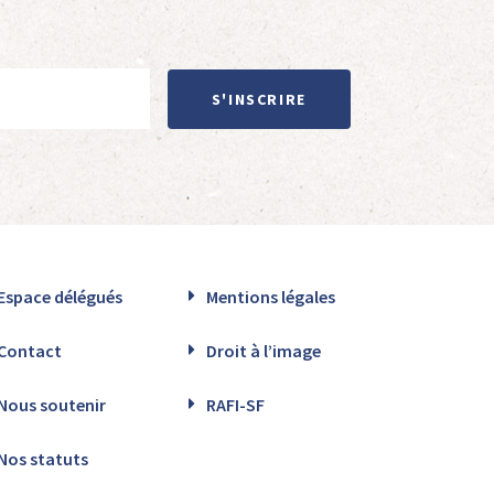
S'INSCRIRE
Espace délégués
Mentions légales
Contact
Droit à l’image
Nous soutenir
RAFI-SF
Nos statuts