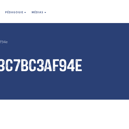
PÉDAGOGIE
MÉDIAS
f94e
3c7bc3af94e