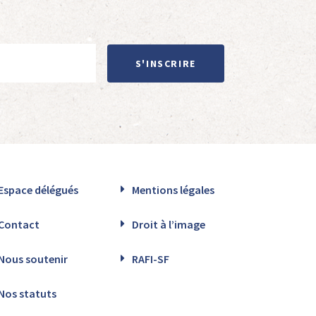
S'INSCRIRE
Espace délégués
Mentions légales
Contact
Droit à l’image
Nous soutenir
RAFI-SF
Nos statuts