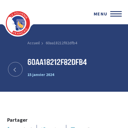
MENU
Accueil
60aa18212f82dfb4
60aa18212f82dfb4
15 janvier 2024
Partager