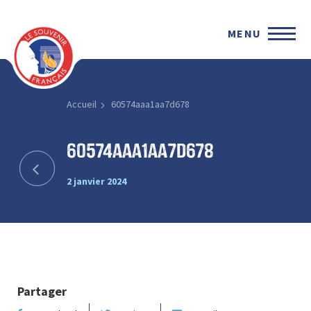
MENU
Accueil
60574aaa1aa7d678
60574aaa1aa7d678
2 janvier 2024
Partager