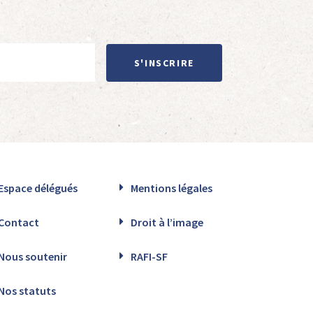
S'INSCRIRE
Espace délégués
Mentions légales
Contact
Droit à l’image
Nous soutenir
RAFI-SF
Nos statuts