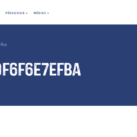
PÉDAGOGIE
MÉDIAS
efba
9f6f6e7efba