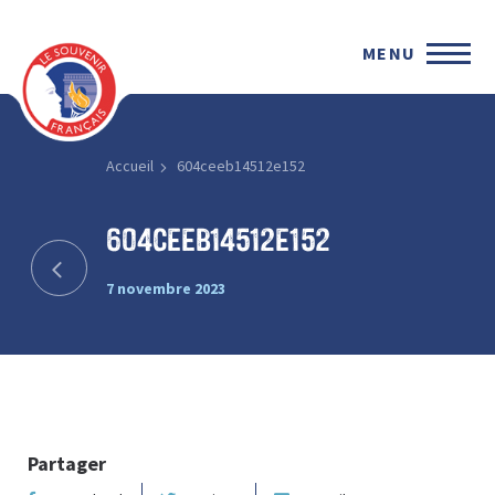
MENU
Accueil
604ceeb14512e152
604ceeb14512e152
7 novembre 2023
Partager