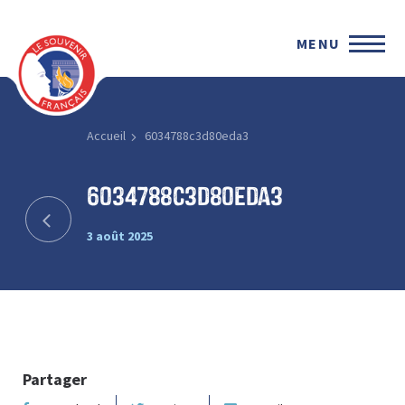
MENU
Accueil
6034788c3d80eda3
6034788c3d80eda3
3 août 2025
Partager